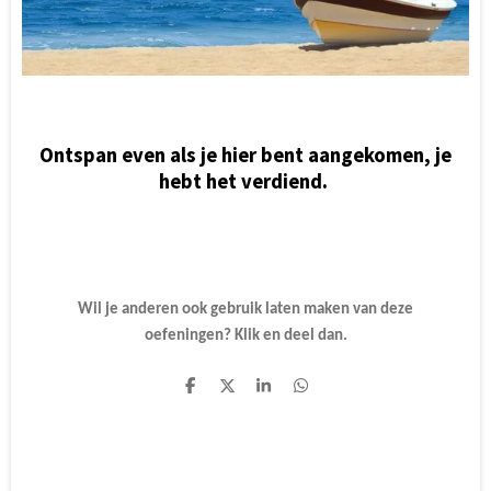
Ontspan even als je hier bent aangekomen, je
hebt het verdiend.
Wil je anderen ook gebruik laten maken van deze
oefeningen? Klik en deel dan.
D
D
S
D
e
e
h
e
l
e
a
l
e
l
r
e
n
e
n