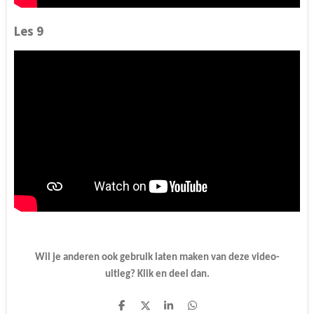
Les 9
Wil je anderen ook gebruik laten maken van deze video-
uitleg? Klik en deel dan.
D
D
S
D