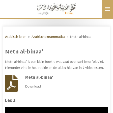
Ga
direct
naar
de
hoofdinhoud
Arabisch leren
»
Arabische grammatica
»
Metn al-binaa
Metn al-binaa'
Metn al-binaa' is een klein boekje wat gaat over sarf (morfologie).
Hieronder vind je het boekje en de uitleg hiervan in 9 videolessen.
Metn al-binaa'
Download
Les 1